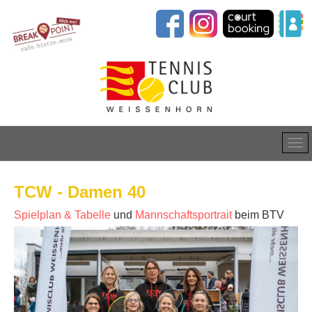
TCW - Damen 40
Spielplan & Tabelle
und
Mannschaftsportrait
beim BTV