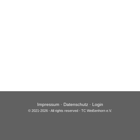
Impressum
·
Datenschutz
·
Login
© 2021-2026 - All rights reserved - TC Weißenhorn e.V.