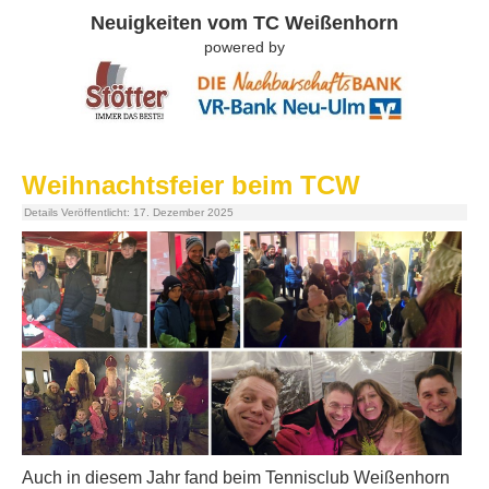
Neuigkeiten vom TC Weißenhorn
powered by
TC Weißenhorn - Mehr als Tennis!
0
1
Weihnachtsfeier beim TCW
2
3
Details
Veröffentlicht: 17. Dezember 2025
Auch in diesem Jahr fand beim Tennisclub Weißenhorn