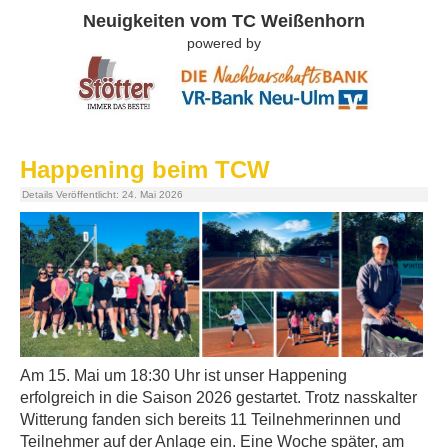
Neuigkeiten vom TC Weißenhorn
powered by
TC Weißenhorn - Mehr als Tennis!
0
1
Happening beim TCW
2
3
Details
Veröffentlicht: 24. Mai 2026
Am 15. Mai um 18:30 Uhr ist unser Happening
erfolgreich in die Saison 2026 gestartet. Trotz nasskalter
Witterung fanden sich bereits 11 Teilnehmerinnen und
Teilnehmer auf der Anlage ein. Eine Woche später, am