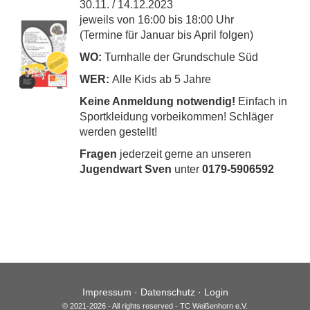
30.11. / 14.12.2023
jeweils von 16:00 bis 18:00 Uhr
(Termine für Januar bis April folgen)
WO:
Turnhalle der Grundschule Süd
WER:
Alle Kids ab 5 Jahre
Keine Anmeldung notwendig!
Einfach in
Sportkleidung vorbeikommen! Schläger
werden gestellt!
Fragen
jederzeit gerne an unseren
Jugendwart Sven
unter
0179-5906592
Impressum
·
Datenschutz
·
Login
© 2021-2026 - All rights reserved - TC Weißenhorn e.V.