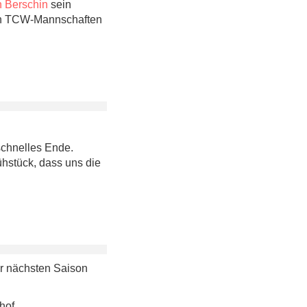
n Berschin
sein
den TCW-Mannschaften
schnelles Ende.
ühstück, dass uns die
er nächsten Saison