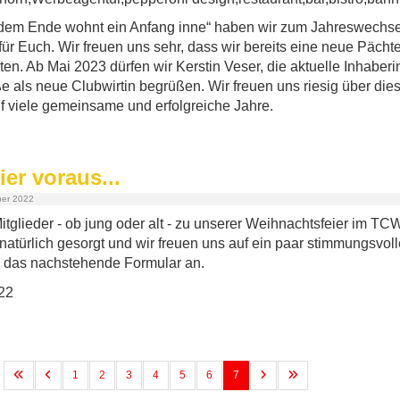
dem Ende wohnt ein Anfang inne“ haben wir zum Jahreswechse
 für Euch. Wir freuen uns sehr, dass wir bereits eine neue Pächte
en. Ab Mai 2023 dürfen wir Kerstin Veser, die aktuelle Inhaberin
e als neue Clubwirtin begrüßen. Wir freuen uns riesig über dies
 viele gemeinsame und erfolgreiche Jahre.
er voraus...
ber 2022
Mitglieder - ob jung oder alt - zu unserer Weihnachtsfeier im T
t natürlich gesorgt und wir freuen uns auf ein paar stimmungsvol
 das nachstehende Formular an.
1
2
3
4
5
6
7