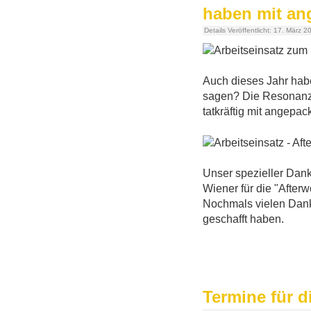
haben mit an
Details
Veröffentlicht: 17. März 2
Auch dieses Jahr habe
sagen? Die Resonanz w
tatkräftig mit angepa
Unser spezieller Dank
Wiener für die "After
Nochmals vielen Dank a
geschafft haben.
Termine für d