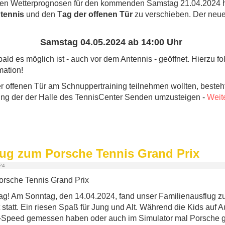
ten Wetterprognosen für den kommenden Samstag 21.04.2024 
tennis
und den T
ag der offenen Tür
zu verschieben. Der neu
Samstag 04.05.2024 ab 14:00 Uhr
ald es möglich ist - auch vor dem Antennis - geöffnet. Hierzu f
mation!
er offenen Tür am Schnuppertraining teilnehmen wollten, besteht
ing der der Halle des TennisCenter Senden umzusteigen -
Weite
lug zum Porsche Tennis Grand Prix
024
Tag! Am Sonntag, den 14.04.2024, fand unser Familienausflug 
rt statt. Ein riesen Spaß für Jung und Alt. Während die Kids au
-Speed gemessen haben oder auch im Simulator mal Porsche g