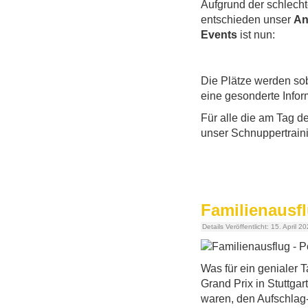
Aufgrund der schlech
entschieden unser
An
Events
ist nun:
Die Plätze werden sob
eine gesonderte Infor
Für alle die am Tag d
unser Schnuppertrain
Familienausf
Details
Veröffentlicht: 15. April 2
Was für ein genialer 
Grand Prix in Stuttga
waren, den Aufschlag