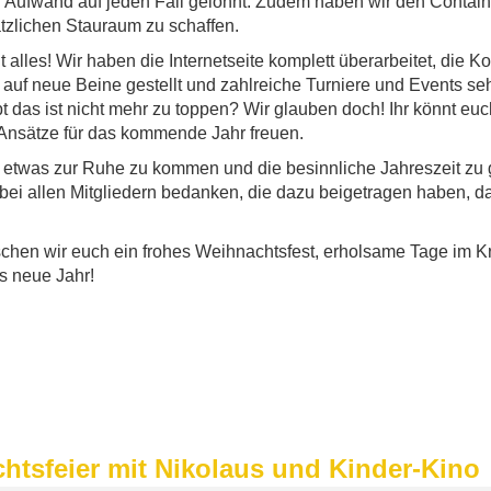
r Aufwand auf jeden Fall gelohnt. Zudem haben wir den Contai
tzlichen Stauraum zu schaffen.
t alles! Wir haben die Internetseite komplett überarbeitet, die 
uf neue Beine gestellt und zahlreiche Turniere und Events seh
bt das ist nicht mehr zu toppen? Wir glauben doch! Ihr könnt euc
 Ansätze für das kommende Jahr freuen.
t, etwas zur Ruhe zu kommen und die besinnliche Jahreszeit zu
bei allen Mitgliedern bedanken, die dazu beigetragen haben, d
chen wir euch ein frohes Weihnachtsfest, erholsame Tage im Kr
s neue Jahr!
tsfeier mit Nikolaus und Kinder-Kino