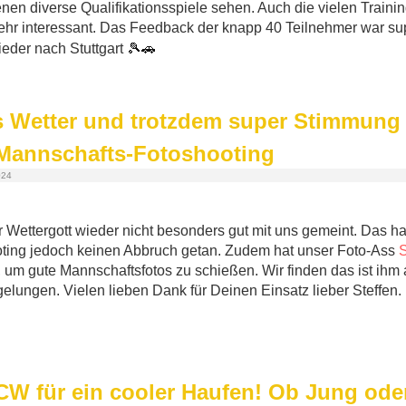
en diverse Qualifikationsspiele sehen. Auch die vielen Trainin
ehr interessant. Das Feedback der knapp 40 Teilnehmer war supe
🎾🚗
eder nach Stuttgart
 Wetter und trotzdem super Stimmung
 Mannschafts-Fotoshooting
024
r Wettergott wieder nicht besonders gut mit uns gemeint. Das 
oting jedoch keinen Abbruch getan. Zudem hat unser Foto-Ass
S
 um gute Mannschaftsfotos zu schießen. Wir finden das ist ihm
elungen. Vielen lieben Dank für Deinen Einsatz lieber Steffen.
CW für ein cooler Haufen! Ob Jung oder 