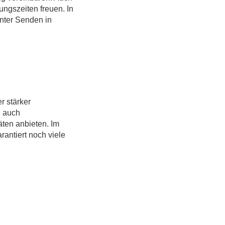
ung
s
ze
it
en
fre
u
en
.
In
nter Senden in
r stärker
d auch
äten anbieten. Im
antiert noch viele