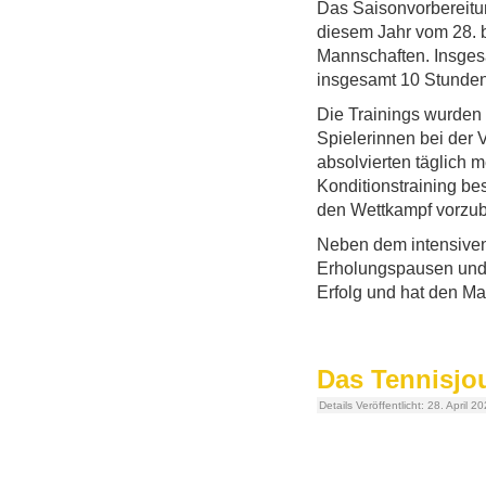
Das Saisonvorbereit
diesem Jahr vom 28. bi
Mannschaften. Insges
insgesamt 10 Stunden
Die Trainings wurden 
Spielerinnen bei der 
absolvierten täglich 
Konditionstraining be
den Wettkampf vorzub
Neben dem intensiven 
Erholungspausen und 
Erfolg und hat den M
Das Tennisjou
Details
Veröffentlicht: 28. April 2