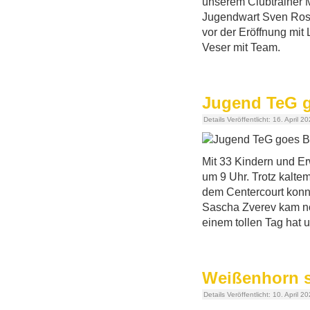
unserem Clubtrainer M
Jugendwart Sven Rose
vor der Eröffnung mit
Veser mit Team.
Jugend TeG 
Details
Veröffentlicht: 16. April 2
Mit 33 Kindern und E
um 9 Uhr. Trotz kalte
dem Centercourt konn
Sascha Zverev kam no
einem tollen Tag hat 
Weißenhorn sp
Details
Veröffentlicht: 10. April 2