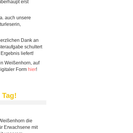
berhaupt erst
.a. auch unsere
turleserin,
 herzlichen Dank an
steraufgabe schultert
rgebnis liefert!
 in Weißenhorn, auf
igitaler Form
hier
!
 Tag!
 Weißenhorn die
für Erwachsene mit