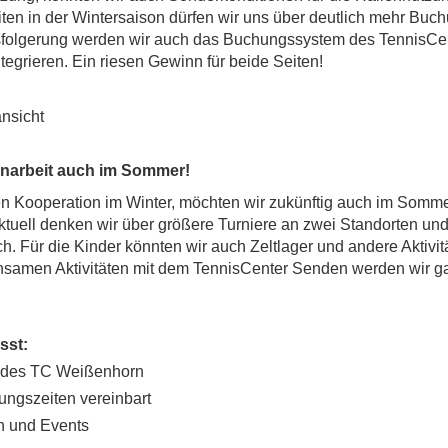
t
en
in
der
Win
ters
a
ison
d
ür
fen
w
ir
uns
ü
ber
deutlich me
hr
Buch
sfolgerung werden wir auch das Buchungssystem des TennisCe
ntegrieren. E
in
r
ies
en
G
ew
inn
f
ür
be
ide
Se
it
en
!
narbeit auch im Sommer!
n Kooperation im Winter, möchten wir zukünftig auch im Somme
tuell denken wir über größere Turniere an zwei Standorten un
h. Für die Kinder könnten wir auch Zeltlager und andere Aktivit
samen Aktivitäten mit dem TennisCenter Senden werden wir gar
sst:
er des TC Weißenhorn
ungszeiten vereinbart
 und Events