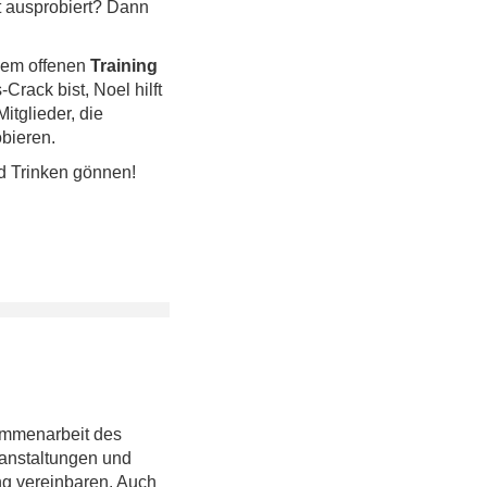
t ausprobiert? Dann
inem offenen
Training
rack bist, Noel hilft
itglieder, die
obieren.
d Trinken gönnen!
m
men
ar
beit
des
an
st
alt
ung
en
und
ng
ve
re
in
b
aren
.
A
uch