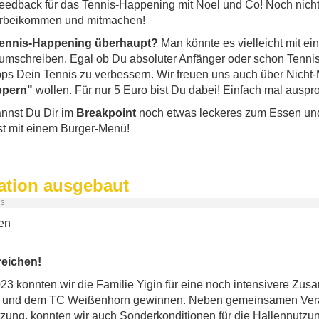
eedback für das Tennis-Happening mit Noel und Co! Noch nich
 vorbeikommen und mitmachen!
 Tennis-Happening überhaupt?
Man könnte es vielleicht mit e
umschreiben. Egal ob Du absoluter Anfänger oder schon Tennis-C
pps Dein Tennis zu verbessern. Wir freuen uns auch über Nicht-M
ppern"
wollen. Für nur 5 Euro bist Du dabei! Einfach mal auspr
nnst Du Dir im
Breakpoint
noch etwas leckeres zum Essen un
st mit einem Burger-Menü!
ation ausgebaut
23
eichen!
0
23
k
on
nt
en
w
ir
die
Fam
il
ie
Y
ig
in
f
ür
e
ine
no
ch
intensive
re
Z
us
a
und
dem
TC
Wei
ß
enh
orn
g
ew
inn
en
.
Neb
en
gem
e
ins
amen
Ver
tz
ung
,
k
on
nt
en
w
ir
a
uch
S
onder
k
ond
ition
en
f
ür
die
Hall
enn
utz
u