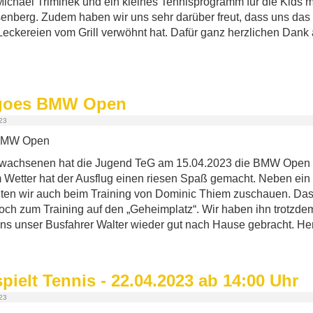
ichael Triminek und ein kleines Tennisprogramm für die Kids 
nberg. Zudem haben wir uns sehr darüber freut, dass uns das
 Leckereien vom Grill verwöhnt hat. Dafür ganz herzlichen Dank
goes BMW Open
023
rwachsenen hat die Jugend TeG am 15.04.2023 die BMW Open b
m Wetter hat der Ausflug einen riesen Spaß gemacht. Neben ein
ten wir auch beim Training von Dominic Thiem zuschauen. Das
ch zum Training auf den „Geheimplatz“. Wir haben ihn trotzde
uns unser Busfahrer Walter wieder gut nach Hause gebracht. He
ielt Tennis - 22.04.2023 ab 14:00 Uhr
023