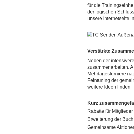
f
ür
die
Training
sein
hei
der logischen Schlus
unsere Internetseite i
Verstärkte Zusamme
Neben der intensivere
zusammenarbeiten. Ak
Mehrtagesturniere nac
Feintuning der gemein
weitere Ideen finden.
Kurz zusammengefa
Rabatte für Mitglied
Erweiterung der Buch
Gemeinsame Aktionen