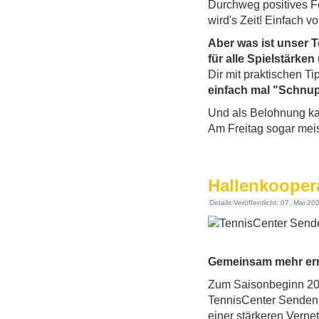
Durchweg positives F
wird's Zeit! Einfach
Aber was ist unser
für alle Spielstärken
Dir mit praktischen Ti
einfach mal "Schnu
Und als Belohnung ka
Am Freitag sogar mei
Hallenkooper
Details
Veröffentlicht: 07. Mai 20
Gemeinsam mehr err
Z
um
Sa
ison
begin
n
2
Tennis
Center
Send
en
e
iner
st
ä
r
ke
ren
Vern
e